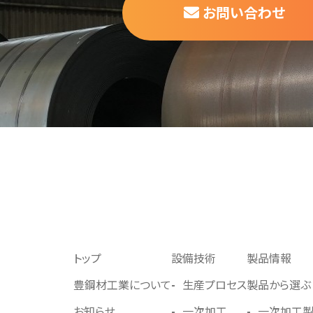
お問い合わせ
トップ
設備技術
製品情報
豊鋼材⼯業について
⽣産プロセス
製品から選ぶ
お知らせ
⼀次加⼯
一次加工