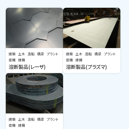
建築
土木
造船
橋梁
プラント
建築
土木
造船
橋梁
プラント
産機
建機
産機
建機
溶断製品(レーザ)
溶断製品(プラズマ)
建築
土木
造船
橋梁
プラント
産機
建機