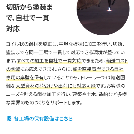
切断から塗装ま
で、
自社で一貫
対応
コイル状の鋼材を矯正し、平坦な板状に加工を行い、切断、
塗装までを同一工場で一貫して対応できる環境が整ってい
ます。
すべての加工を自社で一貫対応
できるため、
輸送コスト
の削減
にお応えできます。さらに、
船を直接着岸できる自社
専用の岸壁を保有
していることから、トレーラーでは輸送困
難な
大型資材の荷受けや出荷にも対応可能
です。お客様の
ニーズを叶える鋼材加工を行い、建築や土木、造船など多様
な業界のものづくりをサポートします。
各工場の保有設備はこちら